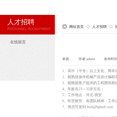
人才招聘
网站首页
◇
人才招聘
◇
PERSONNEL RECRUITMENT
在线留言
来源:
|
作者:
admin
|
发布时间
1、高中（中专）以上文化、两年
2、能熟练操作机械产品设计编程
3、能根据客户提供的工程图纸熟
4、年龄在23～32岁左右；
5、工作地点：河北-固安
6、吃苦耐劳、有团队精神，工作
7、简历可发到
htzb@bjhtzb.com