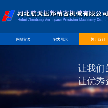
• 欢迎访问本官网
网站首页
实力展示
关于我们
让我们
让优秀