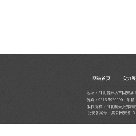
网站首页
实力
地址：河北省廊坊市固安县工业园区北
传真：0316-5929990 邮箱：h
版权所有：河北航天振邦精
公安备案号：
冀公网安备1310