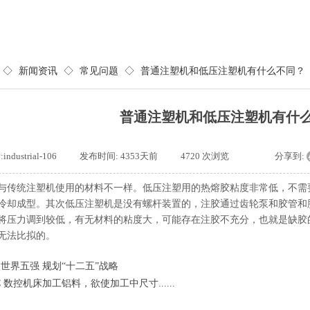
◇
新闻资讯
◇
常见问题
◇
普通注塑机和低压注塑机有什么不同？
普通注塑机和低压注塑机有什
:
industrial-106
|
发布时间:
4353天前
|
4720
次浏览
|
|
分享到:
与传统注塑机使用的材料不一样。低压注塑用的热熔胶粘度非常低，不需
冷却成型。其次低压注塑机是没有螺杆装置的，注胶通过齿轮泵和胶管和
将压力调到较低，有无材料的粘度大，可能存在注胶不充分，也就是缺胶
无法比拟的。
世界五强 规划“十二五”战略
C 数控机床加工铝料，欲使加工中尺寸......