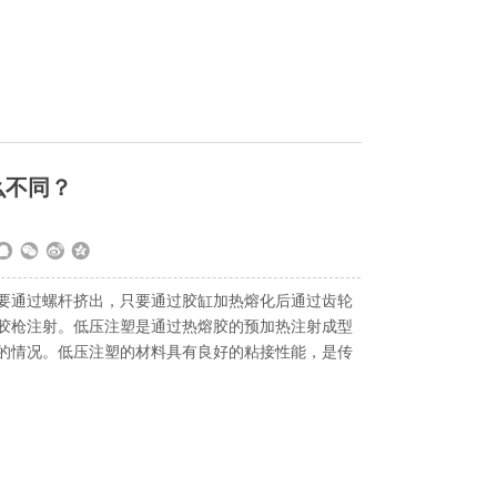
么不同？
要通过螺杆挤出，只要通过胶缸加热熔化后通过齿轮
胶枪注射。低压注塑是通过热熔胶的预加热注射成型
的情况。低压注塑的材料具有良好的粘接性能，是传