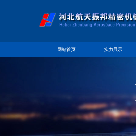
• 欢迎访问本官网
网站首页
实力展示