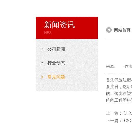
新闻资讯
网站首页
NES
公司新闻
行业动态
来源:
|
作者
常见问题
首先低压注塑
泵注射，然后
的。传统注塑
统的工程塑料
上一篇：
进入
下一篇：
CN